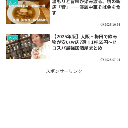
温もりと旨味が染み渡る、堺の新
グルメ
店「響」——淡麗中華そば金を食
す
2025.10.24
【2025年版】大阪・梅田で飲み
グルメ
物が安いお店7選！1杯55円〜!?
コスパ最強居酒屋まとめ
2025.07.04
スポンサーリンク