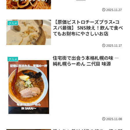
2025.11.27
【原価ビストロチーズプラス•コ
グルメ
スパ最強】 SNS映え！飲んで食べ
てもお財布にやさしいお店
2025.11.17
住宅街で出会う本格札幌の味 ―
グルメ
純札幌らーめん 二代目 味源
2025.11.08