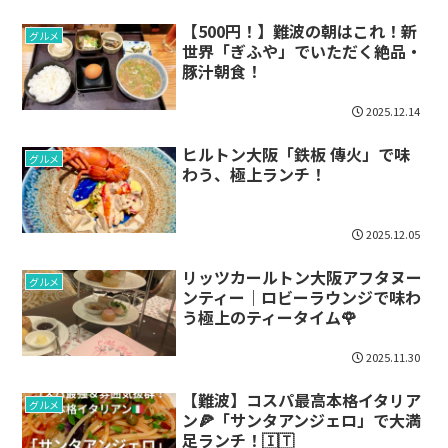
【500円！】難波の朝はこれ！新
グルメ
世界「ぎふや」でいただく絶品・
豚汁朝食！
2025.12.14
ヒルトン大阪「鉄板 傳火」で味
グルメ
わう、極上ランチ！
2025.12.05
リッツカールトン大阪アフタヌー
グルメ
ンティー｜ロビーラウンジで味わ
う極上のティータイム🌹
2025.11.30
【難波】コスパ最高本格イタリア
グルメ
ン🍕「サンタアンジェロ」で大満
足ランチ！🇮🇹