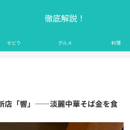
徹底解説！
せどり
グルメ
料理
新店「響」——淡麗中華そば金を食