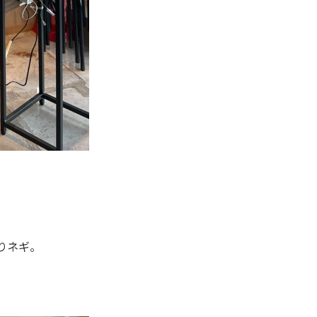
りネギ。
。