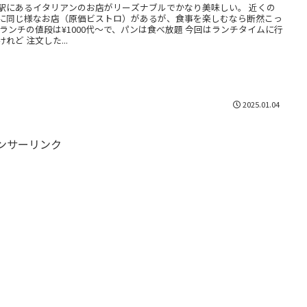
駅にあるイタリアンのお店がリーズナブルでかなり美味しい。 近くの
に同じ様なお店（原価ビストロ）があるが、食事を楽しむなら断然こっ
 ランチの値段は¥1000代〜で、パンは食べ放題 今回はランチタイムに行
けれど 注文した...
2025.01.04
ンサーリンク