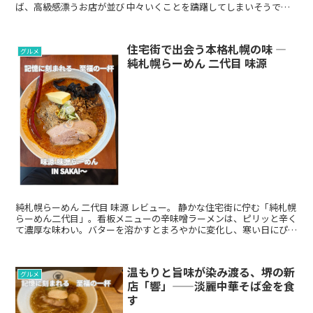
ば、高級感漂うお店が並び 中々いくことを躊躇してしまいそうです
が、 今回ご紹介するのはそんな西中洲でも少し贅...
住宅街で出会う本格札幌の味 ―
グルメ
純札幌らーめん 二代目 味源
純札幌らーめん 二代目 味源 レビュー。 静かな住宅街に佇む「純札幌
らーめん二代目」。看板メニューの辛味噌ラーメンは、ピリッと辛く
て濃厚な味わい。バターを溶かすとまろやかに変化し、寒い日にぴっ
たりの一杯。麺やチャーシューのこだわりも紹介します。
温もりと旨味が染み渡る、堺の新
グルメ
店「響」——淡麗中華そば金を食
す