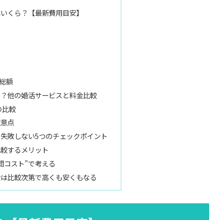
はいくら？【最新費用目安】
総額
い？他の婚活サービスと料金比較
の比較
注意点
失敗しない5つのチェックポイント
比較するメリット
間コスト”で考える
金は比較次第で高くも安くもなる